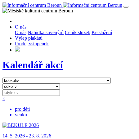
O nás
O nás
Nabídka suvenýrů
Ceník služeb
Ke stažení
Výlep plakátů
Prodej vstupenek
Kalendář akcí
×
pro děti
venku
14. 5. 2026 - 23. 8. 2026