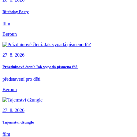
Birthday Party
film
Beroun
27. 8. 2026
Prázdninové čtení: Jak vypadá písmeno fň?
představení pro děti
Beroun
27. 8. 2026
Tajemství džungle
film