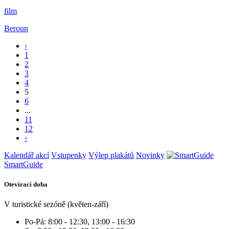
film
Beroun
‹
1
2
3
4
5
6
...
11
12
›
Kalendář akcí
Vstupenky
Výlep plakátů
Novinky
SmartGuide
Otevírací doba
V turistické sezóně (květen-září)
Po-Pá: 8:00 - 12:30, 13:00 - 16:30