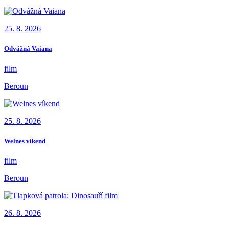
25. 8. 2026
Odvážná Vaiana
film
Beroun
25. 8. 2026
Welnes víkend
film
Beroun
26. 8. 2026