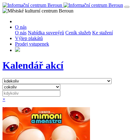
O nás
O nás
Nabídka suvenýrů
Ceník služeb
Ke stažení
Výlep plakátů
Prodej vstupenek
Kalendář akcí
×