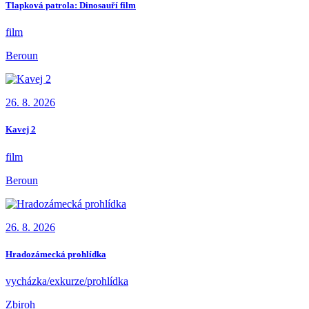
Tlapková patrola: Dinosauří film
film
Beroun
26. 8. 2026
Kavej 2
film
Beroun
26. 8. 2026
Hradozámecká prohlídka
vycházka/exkurze/prohlídka
Zbiroh