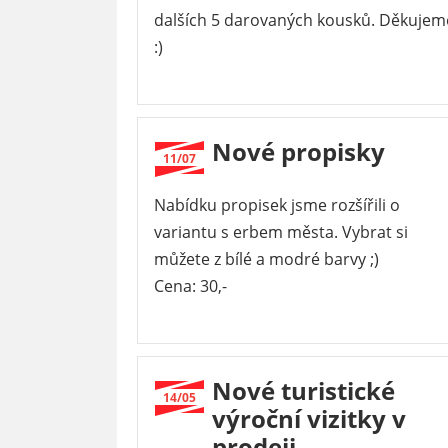
dalších 5 darovaných kousků. Děkujem
:)
Nové propisky
11/07
Nabídku propisek jsme rozšířili o
variantu s erbem města. Vybrat si
můžete z bílé a modré barvy ;)
Cena: 30,-
Nové turistické
14/05
výroční vizitky v
prodeji