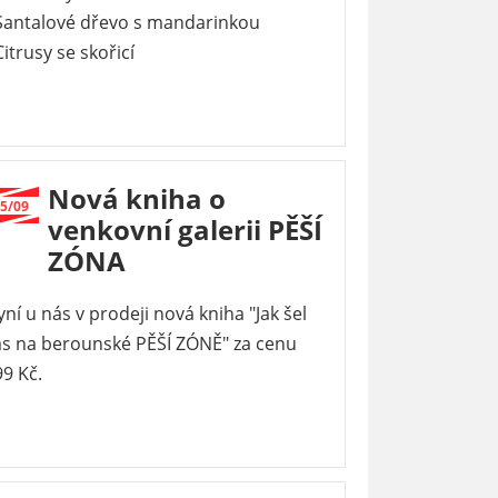
 Santalové dřevo s mandarinkou
Citrusy se skořicí
Nová kniha o
5/09
venkovní galerii PĚŠÍ
ZÓNA
ní u nás v prodeji nová kniha "Jak šel
as na berounské PĚŠÍ ZÓNĚ" za cenu
9 Kč.