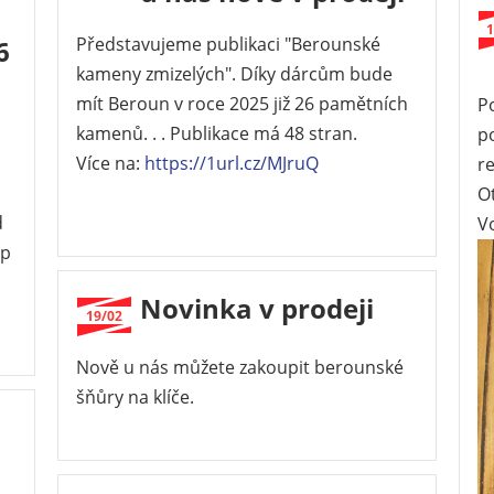
1
Představujeme publikaci "Berounské
6
kameny zmizelých". Díky dárcům bude
mít Beroun v roce 2025 již 26 pamětních
P
kamenů. . . Publikace má 48 stran.
p
Více na:
https://1url.cz/MJruQ
r
O
d
V
ep
Novinka v prodeji
19/02
Nově u nás můžete zakoupit berounské
šňůry na klíče.