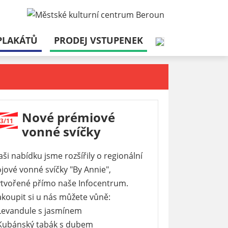
PLAKÁTŮ
PRODEJ VSTUPENEK
Nové prémiové
3/11
vonné svíčky
ši nabídku jsme rozšířily o regionální
jové vonné svíčky "By Annie",
ytvořené přímo naše Infocentrum.
akoupit si u nás můžete vůně:
 Levandule s jasmínem
 Kubánský tabák s dubem