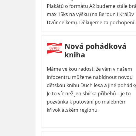
Plakátů o formátu A2 budeme stále br
max 15ks na výšku (na Beroun i Králův
Dvůr celkem). Děkujeme za pochopení.
Nová pohádková
07/05
kniha
Máme velkou radost, že vám v našem
infocentru můžeme nabídnout novou
dětskou knihu Duch lesa a jiné pohádk
Je to víc než jen sbírka příběhů – je to
pozvánka k putování po malebném
křivoklátském regionu.