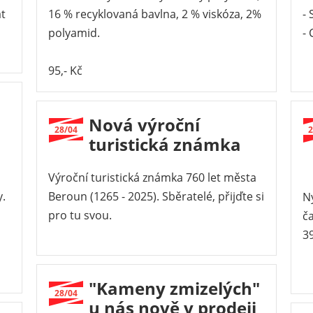
át
16 % recyklovaná bavlna, 2 % viskóza, 2%
-
polyamid.
- 
95,- Kč
Nová výroční
28/04
2
turistická známka
Výroční turistická známka 760 let města
y.
Beroun (1265 - 2025). Sběratelé, přijďte si
Ny
pro tu svou.
č
39
"Kameny zmizelých"
28/04
u nás nově v prodeji