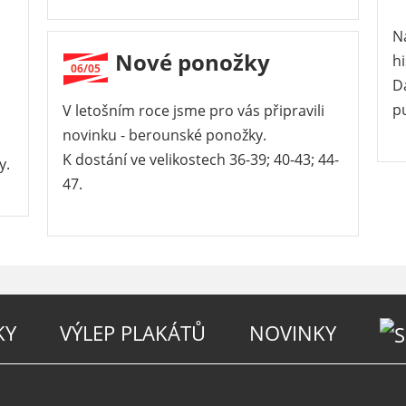
Na
Nové ponožky
hi
06/05
D
pu
V letošním roce jsme pro vás připravili
novinku - berounské ponožky.
K dostání ve velikostech 36-39; 40-43; 44-
y.
47.
KY
VÝLEP PLAKÁTŮ
NOVINKY