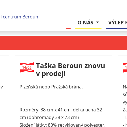
O NÁS
VÝLEP 
Taška Beroun znovu
14/05
1
v prodeji
 v
Plzeňská nebo Pražská brána.
Na
só
a
v
Rozměry: 38 cm x 41 cm, délka ucha 32
Z
cm (dohromady 38 x 73 cm)
-
Složení látky: 80% recyklovaný polyester,
-