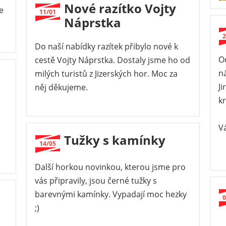
Nové razítko Vojty
e
11/01
Náprstka
2
Do naší nabídky razítek přibylo nové k
O
cestě Vojty Náprstka. Dostaly jsme ho od
ná
milých turistů z Jizerských hor. Moc za
J
něj děkujeme.
kr
Vá
Tužky s kamínky
14/05
Další horkou novinkou, kterou jsme pro
vás připravily, jsou černé tužky s
barevnými kamínky. Vypadají moc hezky
0
;)