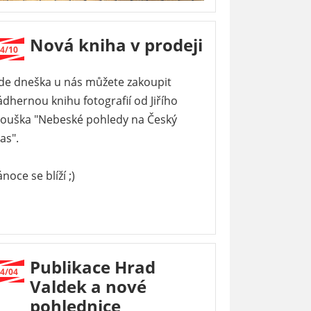
Nová kniha v prodeji
4/10
de dneška u nás můžete zakoupit
dhernou knihu fotografií od Jiřího
irouška "Nebeské pohledy na Český
as".
noce se blíží ;)
Publikace Hrad
4/04
Valdek a nové
pohlednice