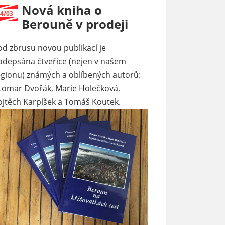
Nová kniha o
4/03
Berouně v prodeji
od zbrusu novou publikací je
odepsána čtveřice (nejen v našem
egionu) známých a oblíbených autorů:
tomar Dvořák, Marie Holečková,
ojtěch Karpíšek a Tomáš Koutek.