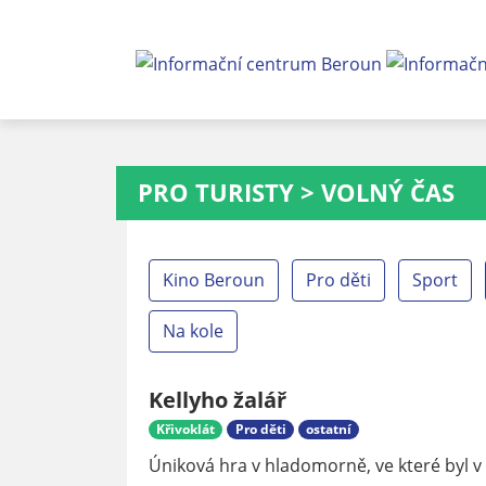
PRO TURISTY
>
VOLNÝ ČAS
Kino Beroun
Pro děti
Sport
Na kole
Kellyho žalář
Křivoklát
Pro děti
ostatní
Úniková hra v hladomorně, ve které byl v