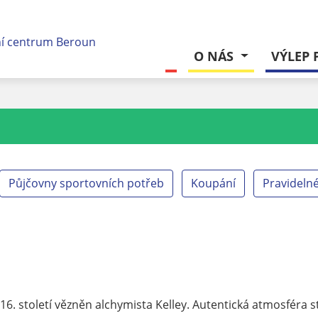
O NÁS
VÝLEP 
Půjčovny sportovních potřeb
Koupání
Pravideln
 16. století vězněn alchymista Kelley. Autentická atmosféra