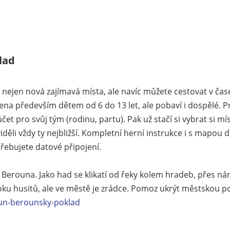
lad
nejen nová zajímavá místa, ale navíc můžete cestovat v čase
a především dětem od 6 do 13 let, ale pobaví i dospělé. Pr
účet pro svůj tým (rodinu, partu). Pak už stačí si vybrat si mí
iděli vždy ty nejbližší. Kompletní herní instrukce i s mapo
řebujete datové připojení.
 Berouna. Jako had se klikatí od řeky kolem hradeb, přes 
oku husitů, ale ve městě je zrádce. Pomoz ukrýt městskou p
oun-berounsky-poklad