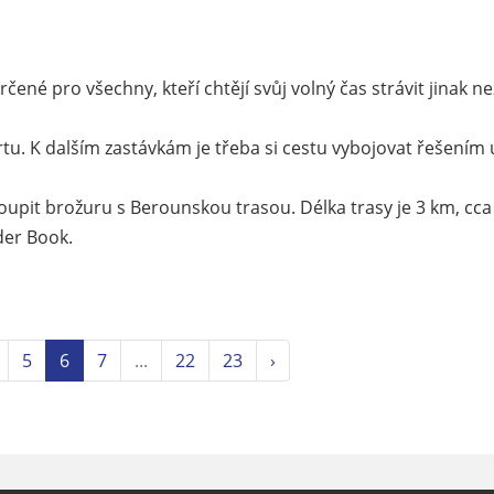
ené pro všechny, kteří chtějí svůj volný čas strávit jinak ne
tu. K dalším zastávkám je třeba si cestu vybojovat řešením 
pit brožuru s Berounskou trasou. Délka trasy je 3 km, cca 
der Book.
5
6
7
...
22
23
›