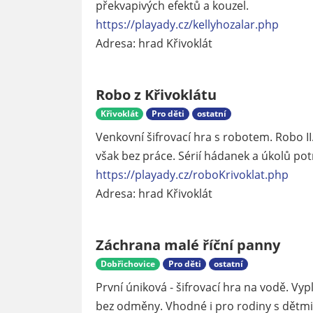
překvapivých efektů a kouzel.
https://playady.cz/kellyhozalar.php
Adresa: hrad Křivoklát
Robo z Křivoklátu
Křivoklát
Pro děti
ostatní
Venkovní šifrovací hra s robotem. Robo II
však bez práce. Sérií hádanek a úkolů potr
https://playady.cz/roboKrivoklat.php
Adresa: hrad Křivoklát
Záchrana malé říční panny
Dobřichovice
Pro děti
ostatní
První úniková - šifrovací hra na vodě. V
bez odměny. Vhodné i pro rodiny s dětmi