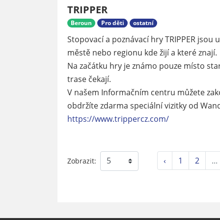
TRIPPER
Beroun
Pro děti
ostatní
Stopovací a poznávací hry TRIPPER jsou urč
městě nebo regionu kde žijí a které znají.
Na začátku hry je známo pouze místo star
trase čekají.
V našem Informačním centru můžete zakou
obdržíte zdarma speciální vizitky od Wan
https://www.trippercz.com/
‹
1
2
...
Zobrazit: