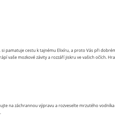
. si pamatuje cestu k tajnému Elixíru, a proto Vás při dobré
ápí vaše mozkové závity a rozzáří jiskru ve vašich očích. Hra
yplujte na záchrannou výpravu a rozveselte mrzutého vodník
.