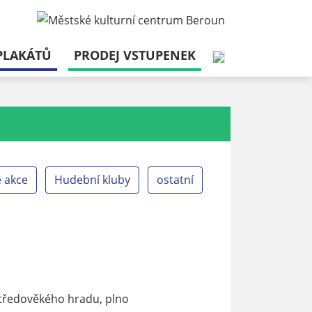
PLAKÁTŮ
PRODEJ VSTUPENEK
é akce
Hudební kluby
ostatní
 středověkého hradu, plno