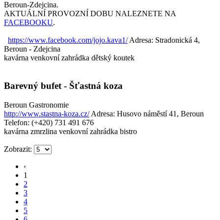
Beroun-Zdejcina.
AKTUÁLNÍ PROVOZNÍ DOBU NALEZNETE NA
FACEBOOKU
.
https://www.facebook.com/jojo.kava1/
Adresa: Stradonická 4,
Beroun - Zdejcina
kavárna
venkovní zahrádka
dětský koutek
Barevný bufet - Šťastná koza
Beroun
Gastronomie
http://www.stastna-koza.cz/
Adresa: Husovo náměstí 41, Beroun
Telefon: (+420) 731 491 676
kavárna
zmrzlina
venkovní zahrádka
bistro
Zobrazit:
‹
1
2
3
4
5
6