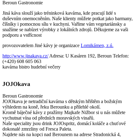
Beroun
Gastronomie
Jiná káva slouží jako tréninková kavárna, kde pracují lidé s
duševním onemocněním. Naše klienty můžete potkat jako barmany,
číšníky i pomocnou sílu v kuchyni. Vaříme vám vegetariánsky a
snažíme se nabízet výrobky z lokálních zdrojů. Děkujeme za vaši
podporu a vstřícnost
provozovatelem Jiné kávy je organizace
Lomikámen, z.ú.
http://www.jinakava.cz/
Adresa: U Kasáren 192, Beroun
Telefon:
(+420) 608 605 063
kavárna
bistro
hudební večery
JOJOkava
Beroun
Gastronomie
JOJOkava je netradiční kavárna s dětským hřištěm a božským
výhledem na koně, řeku Berounku a přilehlé okolí.
Kromě báječné kávy z pražírny Majkafe Nižbor si u nás můžete
vychutnat vína od předních moravských vinařů.
Naše speciality jsou drink JOJOspritz, domácí koláče a chuťové
dokonalé zmrzliny od Fresca Paleta.
Najdete nás na kopci nad Berounem na adrese Stradonická 4,