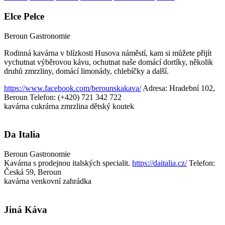
Elce Pelce
Beroun
Gastronomie
Rodinná kavárna v blízkosti Husova náměstí, kam si můžete přijít
vychutnat výběrovou kávu, ochutnat naše domácí dortíky, několik
druhů zmrzliny, domácí limonády, chlebíčky a další.
https://www.facebook.com/berounskakava/
Adresa: Hradební 102,
Beroun
Telefon: (+420) 721 342 722
kavárna
cukrárna
zmrzlina
dětský koutek
Da Italia
Beroun
Gastronomie
Kavárna s prodejnou italských specialit.
https://daitalia.cz/
Telefon:
Česká 59, Beroun
kavárna
venkovní zahrádka
Jiná Káva