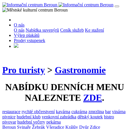
O nás
O nás
Nabídka suvenýrů
Ceník služeb
Ke stažení
Výlep plakátů
Prodej vstupenek
Pro turisty
>
Gastronomie
NABÍDKU DENNÍCH MENU
NALEZNETE
ZDE
.
restaurace
rychlé občerstvení
kavárna
cukrárna
zmrzlina
bar
vinárna
pivnice
hudební klub
venkovní zahrádka
dětský koutek
bistro
pivovar
hudební večery
pekárna
Beroun
Svinaře
Žebrák
Všeradice
Králův Dvůr
Zdice