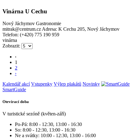
Vinárna U Cechu
Nový Jáchymov
Gastronomie
mitrak@centrum.cz
Adresa: K Cechu 205, Nový Jáchymov
Telefon: (+420) 775 190 959
vinárna
Zobrazit:
‹
1
2
›
Kalendář akcí
Vstupenky
Výlep plakátů
Novinky
SmartGuide
Otevírací doba
V turistické sezóně (květen-září)
Po-Pá: 8:00 - 12:30, 13:00 - 16:30
So: 8:00 - 12:30, 13:00 - 16:30
Ne a svátky: 10:00 - 12:30, 13:00 - 16:00