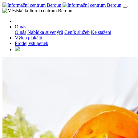
O nás
O nás
Nabídka suvenýrů
Ceník služeb
Ke stažení
Výlep plakátů
Prodej vstupenek