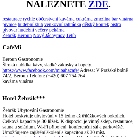
NALEZNETE
ZDE
.
restaurace
rychlé občerstvení
kavárna
cukrárna
zmrzlina
bar
vinárna
pivnice
hudební klub
venkovní zahrádka
dětský koutek
bistro
pivovar
hudební večery
pekárna
Žebrák
Beroun
Nový Jáchymov
Tetín
CafeMi
Beroun
Gastronomie
Široká nabídka kávy, sladké zákusky a bagety.
https://www.facebook.com/mipahacafe/
Adresa: V Pražské bráně
74/2, Beroun
Telefon: (+420) 607 754 764
kavárna
vinárna
Hotel Žebrák***
Žebrák
Ubytování
Gastronomie
Hotel poskytuje ubytování v 15 jedno až třílůžkových pokojích.
Celková kapacita je 30 lůžek. K dispozici je vinný sklep, restaurace,
sauna a solárium, Wi-Fi připojení, konferenční sál a parkoviště.
Umožňujeme zajištění školení s kapacitou až 30 míst.