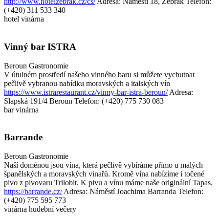
http://www.hotelzebrak.cz/cs/
Adresa: Náměstí 18, Žebrák
Telefon:
(+420) 311 533 340
hotel
vinárna
Vinný bar ISTRA
Beroun
Gastronomie
V útulném prostředí našeho vinného baru si můžete vychutnat
pečlivě vybranou nabídku moravských a italských vín
https://www.istrarestaurant.cz/vinny-bar-istra-beroun/
Adresa:
Slapská 191/4 Beroun
Telefon: (+420) 775 730 083
bar
vinárna
Barrande
Beroun
Gastronomie
Naší doménou jsou vína, která pečlivě vybíráme přímo u malých
španělských a moravských vinařů. Kromě vína nabízíme i točené
pivo z pivovaru Trilobit. K pivu a vínu máme naše originální Tapas.
https://barrande.cz/
Adresa: Náměstí Joachima Barranda
Telefon:
(+420) 775 595 773
vinárna
hudební večery