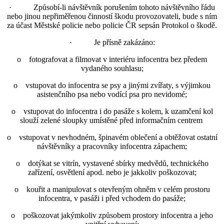
· Způsobí-li návštěvník porušením tohoto návštěvního řádu
nebo jinou nepřiměřenou činností škodu provozovateli, bude s ním
za účast Městské policie nebo policie ČR sepsán Protokol o škodě.
· Je přísně zakázáno:
o fotografovat a filmovat v interiéru infocentra bez předem
vydaného souhlasu;
o vstupovat do infocentra se psy a jinými zvířaty, s výjimkou
asistenčního psa nebo vodící psa pro nevidomé;
o vstupovat do infocentra i do pasáže s kolem, k uzamčení kol
slouží zelené sloupky umístěné před informačním centrem
o vstupovat v nevhodném, špinavém oblečení a obtěžovat ostatní
návštěvníky a pracovníky infocentra zápachem;
o dotýkat se vitrín, vystavené sbírky medvědů, technického
zařízení, osvětlení apod. nebo je jakkoliv poškozovat;
o kouřit a manipulovat s otevřeným ohněm v celém prostoru
infocentra, v pasáži i před vchodem do pasáže;
o poškozovat jakýmkoliv způsobem prostory infocentra a jeho