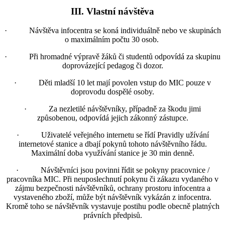
III. Vlastní návštěva
· Návštěva infocentra se koná individuálně nebo ve skupinách
o maximálním počtu 30 osob.
· Při hromadné výpravě žáků či studentů odpovídá za skupinu
doprovázející pedagog či dozor.
· Děti mladší 10 let mají povolen vstup do MIC pouze v
doprovodu dospělé osoby.
· Za nezletilé návštěvníky, případně za škodu jimi
způsobenou, odpovídá jejich zákonný zástupce.
· Uživatelé veřejného internetu se řídí Pravidly užívání
internetové stanice a dbají pokynů tohoto návštěvního řádu.
Maximální doba využívání stanice je 30 min denně.
· Návštěvníci jsou povinni řídit se pokyny pracovnice /
pracovníka MIC. Při neuposlechnutí pokynu či zákazu vydaného v
zájmu bezpečnosti návštěvníků, ochrany prostoru infocentra a
vystaveného zboží, může být návštěvník vykázán z infocentra.
Kromě toho se návštěvník vystavuje postihu podle obecně platných
právních předpisů.