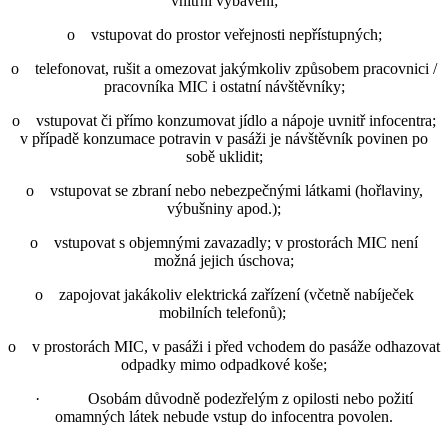
vnitřní vybavení;
o vstupovat do prostor veřejnosti nepřístupných;
o telefonovat, rušit a omezovat jakýmkoliv způsobem pracovnici /
pracovníka MIC i ostatní návštěvníky;
o vstupovat či přímo konzumovat jídlo a nápoje uvnitř infocentra;
v případě konzumace potravin v pasáži je návštěvník povinen po
sobě uklidit;
o vstupovat se zbraní nebo nebezpečnými látkami (hořlaviny,
výbušniny apod.);
o vstupovat s objemnými zavazadly; v prostorách MIC není
možná jejich úschova;
o zapojovat jakákoliv elektrická zařízení (včetně nabíječek
mobilních telefonů);
o v prostorách MIC, v pasáži i před vchodem do pasáže odhazovat
odpadky mimo odpadkové koše;
· Osobám důvodně podezřelým z opilosti nebo požití
omamných látek nebude vstup do infocentra povolen.