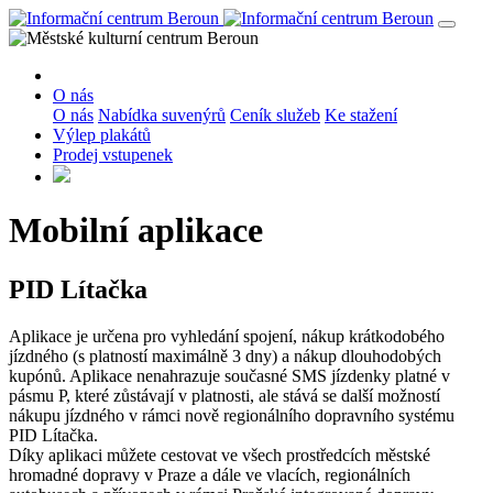
O nás
O nás
Nabídka suvenýrů
Ceník služeb
Ke stažení
Výlep plakátů
Prodej vstupenek
Mobilní aplikace
PID Lítačka
Aplikace je určena pro vyhledání spojení, nákup krátkodobého
jízdného (s platností maximálně 3 dny) a nákup dlouhodobých
kupónů. Aplikace nenahrazuje současné SMS jízdenky platné v
pásmu P, které zůstávají v platnosti, ale stává se další možností
nákupu jízdného v rámci nově regionálního dopravního systému
PID Lítačka.
Díky aplikaci můžete cestovat ve všech prostředcích městské
hromadné dopravy v Praze a dále ve vlacích, regionálních