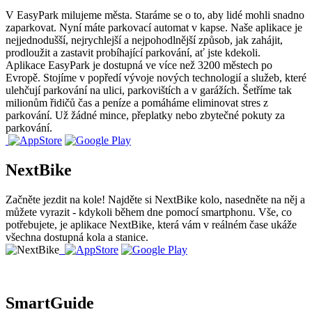
V EasyPark milujeme města. Staráme se o to, aby lidé mohli snadno
zaparkovat. Nyní máte parkovací automat v kapse. Naše aplikace je
nejjednodušší, nejrychlejší a nejpohodlnější způsob, jak zahájit,
prodloužit a zastavit probíhající parkování, ať jste kdekoli.
Aplikace EasyPark je dostupná ve více než 3200 městech po
Evropě. Stojíme v popředí vývoje nových technologií a služeb, které
ulehčují parkování na ulici, parkovištích a v garážích. Šetříme tak
milionům řidičů čas a peníze a pomáháme eliminovat stres z
parkování. Už žádné mince, přeplatky nebo zbytečné pokuty za
parkování.
NextBike
Začněte jezdit na kole! Najděte si NextBike kolo, nasedněte na něj a
můžete vyrazit - kdykoli během dne pomocí smartphonu. Vše, co
potřebujete, je aplikace NextBike, která vám v reálném čase ukáže
všechna dostupná kola a stanice.
SmartGuide