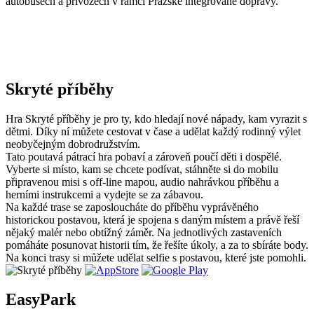
autobusech a přívozech v rámci Pražské integrované dopravy.
Skryté příběhy
Hra Skryté příběhy je pro ty, kdo hledají nové nápady, kam vyrazit s
dětmi. Díky ní můžete cestovat v čase a udělat každý rodinný výlet
neobyčejným dobrodružstvím.
Tato poutavá pátrací hra pobaví a zároveň poučí děti i dospělé.
Vyberte si místo, kam se chcete podívat, stáhněte si do mobilu
připravenou misi s off-line mapou, audio nahrávkou příběhu a
herními instrukcemi a vydejte se za zábavou.
Na každé trase se zaposloucháte do příběhu vyprávěného
historickou postavou, která je spojena s daným místem a právě řeší
nějaký malér nebo obtížný záměr. Na jednotlivých zastaveních
pomáháte posunovat historii tím, že řešíte úkoly, a za to sbíráte body.
Na konci trasy si můžete udělat selfie s postavou, které jste pomohli.
EasyPark