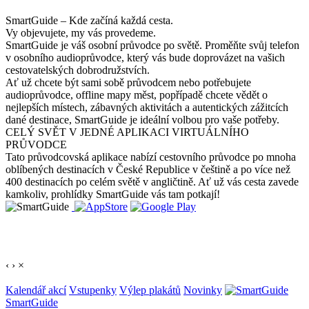
SmartGuide – Kde začíná každá cesta.
Vy objevujete, my vás provedeme.
SmartGuide je váš osobní průvodce po světě. Proměňte svůj telefon
v osobního audioprůvodce, který vás bude doprovázet na vašich
cestovatelských dobrodružstvích.
Ať už chcete být sami sobě průvodcem nebo potřebujete
audioprůvodce, offline mapy měst, popřípadě chcete vědět o
nejlepších místech, zábavných aktivitách a autentických zážitcích
dané destinace, SmartGuide je ideální volbou pro vaše potřeby.
CELÝ SVĚT V JEDNÉ APLIKACI VIRTUÁLNÍHO
PRŮVODCE
Tato průvodcovská aplikace nabízí cestovního průvodce po mnoha
oblíbených destinacích v České Republice v češtině a po více než
400 destinacích po celém světě v angličtině. Ať už vás cesta zavede
kamkoliv, prohlídky SmartGuide vás tam potkají!
‹
›
×
Kalendář akcí
Vstupenky
Výlep plakátů
Novinky
SmartGuide