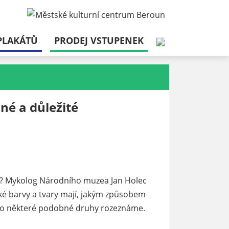
PLAKÁTŮ
PRODEJ VSTUPENEK
né a důležité
lá? Mykolog Národního muzea Jan Holec
aké barvy a tvary mají, jakým způsobem
čeho některé podobné druhy rozeznáme.