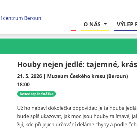
O NÁS
VÝLEP 
Houby nejen jedlé: tajemné, krás
21. 5. 2026 | Muzeum Českého krasu (Beroun)
18:00
beseda/přednáška
Už ho nebaví dokolečka odpovídat: je ta houba jed
bude spíš ukazovat, jak moc jsou houby zajímavé, j
žijí, kde při jejich určování děláme chyby a podle 