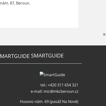
nám. 87, Beroun.
×
SMARTGUIDE
tel.: +420 311 654 321
e-mail:
mic@mkcberoun.cz
Husovo nám. 69 (pasáž Na Nové)