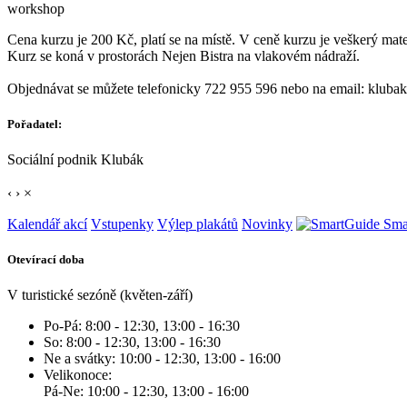
workshop
Cena kurzu je 200 Kč, platí se na místě. V ceně kurzu je veškerý mate
Kurz se koná v prostorách Nejen Bistra na vlakovém nádraží.
Objednávat se můžete telefonicky 722 955 596 nebo na email: klub
Pořadatel:
Sociální podnik Klubák
‹
›
×
Kalendář akcí
Vstupenky
Výlep plakátů
Novinky
Sma
Otevírací doba
V turistické sezóně (květen-září)
Po-Pá: 8:00 - 12:30, 13:00 - 16:30
So: 8:00 - 12:30, 13:00 - 16:30
Ne a svátky: 10:00 - 12:30, 13:00 - 16:00
Velikonoce:
Pá-Ne: 10:00 - 12:30, 13:00 - 16:00