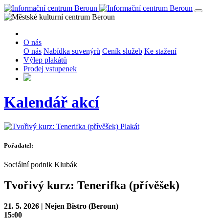
O nás
O nás
Nabídka suvenýrů
Ceník služeb
Ke stažení
Výlep plakátů
Prodej vstupenek
Kalendář akcí
Plakát
Pořadatel:
Sociální podnik Klubák
Tvořivý kurz: Tenerifka (přívěšek)
21. 5. 2026 | Nejen Bistro (Beroun)
15:00