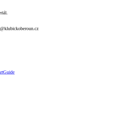
riál.
ak@klubickoberoun.cz
rtGuide