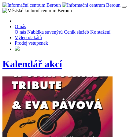
O nás
O nás
Nabídka suvenýrů
Ceník služeb
Ke stažení
Výlep plakátů
Prodej vstupenek
Kalendář akcí