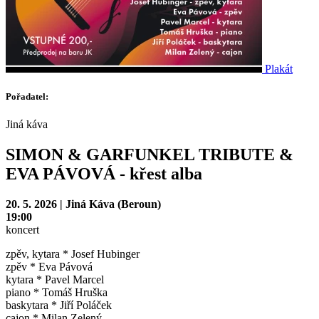
Plakát
Pořadatel:
Jiná káva
SIMON & GARFUNKEL TRIBUTE &
EVA PÁVOVÁ - křest alba
20. 5. 2026 | Jiná Káva (Beroun)
19:00
koncert
zpěv, kytara * Josef Hubinger
zpěv * Eva Pávová
kytara * Pavel Marcel
piano * Tomáš Hruška
baskytara * Jiří Poláček
cajon * Milan Zelený