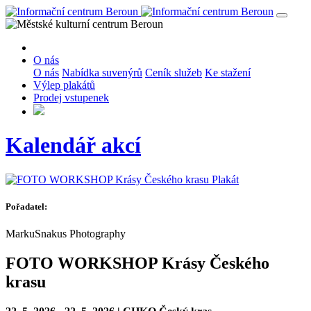
O nás
O nás
Nabídka suvenýrů
Ceník služeb
Ke stažení
Výlep plakátů
Prodej vstupenek
Kalendář akcí
Plakát
Pořadatel:
MarkuSnakus Photography
FOTO WORKSHOP Krásy Českého
krasu