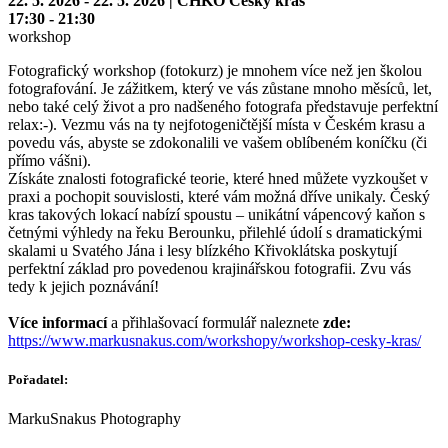
22. 5. 2026 - 22. 5. 2026 | CHKO Český kras
17:30 - 21:30
workshop
Fotografický workshop (fotokurz) je mnohem více než jen školou
fotografování. Je zážitkem, který ve vás zůstane mnoho měsíců, let,
nebo také celý život a pro nadšeného fotografa představuje perfektní
relax:-). Vezmu vás na ty nejfotogeničtější místa v Českém krasu a
povedu vás, abyste se zdokonalili ve vašem oblíbeném koníčku (či
přímo vášni).
Získáte znalosti fotografické teorie, které hned můžete vyzkoušet v
praxi a pochopit souvislosti, které vám možná dříve unikaly. Český
kras takových lokací nabízí spoustu – unikátní vápencový kaňon s
četnými výhledy na řeku Berounku, přilehlé údolí s dramatickými
skalami u Svatého Jána i lesy blízkého Křivoklátska poskytují
perfektní základ pro povedenou krajinářskou fotografii. Zvu vás
tedy k jejich poznávání!
Více informací
a přihlašovací formulář naleznete
zde:
https://www.markusnakus.com/workshopy/workshop-cesky-kras/
Pořadatel:
MarkuSnakus Photography