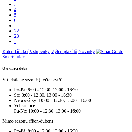
3
4
5
6
...
22
23
›
Kalendář akcí
Vstupenky
Výlep plakátů
Novinky
SmartGuide
Otevírací doba
V turistické sezóně (květen-září)
Po-Pá: 8:00 - 12:30, 13:00 - 16:30
So: 8:00 - 12:30, 13:00 - 16:30
Ne a svátky: 10:00 - 12:30, 13:00 - 16:00
Velikonoce:
Pá-Ne: 10:00 - 12:30, 13:00 - 16:00
Mimo sezónu (říjen-duben)
Po-Pá: 8:00 - 12:30, 13:00 - 16:30