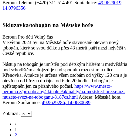
Beroun
Telefon: (+420) 311 514 401
Souřadnice:
49.9629019,
14.0796356
Skluzavka/tobogán na Městské hoře
Beroun
Pro děti
Volný čas
V květnu 2023 byl na Městské hoře slavnostně otevřen nový
tobogán, který se svou délkou přes 43 metrů patří mezi největší v
České republice.
Nástup na tobogán je umístěn pod dětským hřištěm u medvědária –
pod schodištěm a dojezd je nad spodním rozcestím u ulice
Křenovka. Atrakce je určena všem osobám od výšky 120 cm a je
otevřena od března do října od 6 do 20 hodin. Tobogán je
zpřístupněn jen za příznivého počasí.
https://www.mesto-
beroun.cz/pro-obcany/aktualne/aktuality/na-mestske-hore-se-uz-
muzete-svezt-na-toboganu-8187cs.html
Adresa: Městská hora,
Beroun
Souřadnice:
49.9629286, 14.0680689
Zobrazit:
‹
1
2