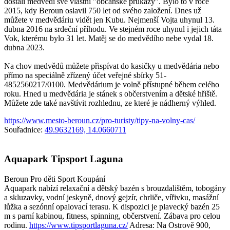
dostali medvědi své vlastní "občanské průkazy". Bylo to v roce
2015, kdy Beroun oslavil 750 let od svého založení. Dnes už
můžete v medvědáriu vidět jen Kubu. Nejmenší Vojta uhynul 13.
dubna 2016 na srdeční příhodu. Ve stejném roce uhynul i jejich táta
Vok, kterému bylo 31 let. Matěj se do medvědího nebe vydal 18.
dubna 2023.
Na chov medvědů můžete přispívat do kasičky u medvědária nebo
přímo na speciálně zřízený účet veřejné sbírky 51-
4852560217/0100. Medvědárium je volně přístupné během celého
roku. Hned u medvědária je stánek s občerstvením a dětské hřiště.
Můžete zde také navštívit rozhlednu, ze které je nádherný výhled.
https://www.mesto-beroun.cz/pro-turisty/tipy-na-volny-cas/
Souřadnice:
49.9632169, 14.0660711
Aquapark Tipsport Laguna
Beroun
Pro děti
Sport
Koupání
Aquapark nabízí relaxační a dětský bazén s brouzdalištěm, tobogány
a skluzavky, vodní jeskyně, dnový gejzír, chrliče, vířivku, masážní
lůžka a sezónní opalovací terasu. K dispozici je plavecký bazén 25
m s parní kabinou, fitness, spinning, občerstvení. Zábava pro celou
rodinu.
https://www.tipsportlaguna.cz/
Adresa: Na Ostrově 900,