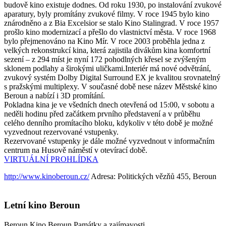
budově kino existuje dodnes. Od roku 1930, po instalování zvukové
aparatury, byly promítány zvukové filmy. V roce 1945 bylo kino
znárodněno a z Bia Excelsior se stalo Kino Stalingrad. V roce 1957
prošlo kino modernizací a přešlo do vlastnictví města. V roce 1968
bylo přejmenováno na Kino Mír. V roce 2003 proběhla jedna z
velkých rekonstrukcí kina, která zajistila divákům kina komfortní
sezení – z 294 míst je nyní 172 pohodlných křesel se zvýšeným
sklonem podlahy a širokými uličkami.Interiér má nové odvětrání,
zvukový systém Dolby Digital Surround EX je kvalitou srovnatelný
s pražskými multiplexy. V současné době nese název Městské kino
Beroun a nabízí i 3D promítání.
Pokladna kina je ve všedních dnech otevřená od 15:00, v sobotu a
neděli hodinu před začátkem prvního představení a v průběhu
celého denního promítacího bloku, kdykoliv v této době je možné
vyzvednout rezervované vstupenky.
Rezervované vstupenky je dále možné vyzvednout v informačním
centrum na Husově náměstí v otevírací době.
VIRTUÁLNÍ PROHLÍDKA
http://www.kinoberoun.cz/
Adresa: Politických vězňů 455, Beroun
Letní kino Beroun
Beroun
Kino Beroun
Památky a zajímavosti