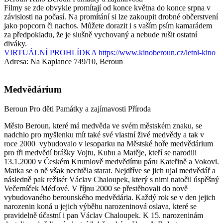
Filmy se zde obvykle promítají od konce května do konce srpna v
závislosti na počasí. Na promítání si lze zakoupit drobné občerstvení
jako popcorn či nachos. Můžete dorazit i s vaším psím kamarádem
za předpokladu, že je slušně vychovaný a nebude rušit ostatní
diváky.
VIRTUÁLNÍ PROHLÍDKA
https://www.kinoberoun.cz/letni-kino
Adresa: Na Kaplance 749/10, Beroun
Medvědárium
Beroun
Pro děti
Památky a zajímavosti
Příroda
Město Beroun, které má medvěda ve svém městském znaku, se
nadchlo pro myšlenku mít také své vlastní živé medvědy a tak v
roce 2000 vybudovalo v lesoparku na Městské hoře medvědárium
pro tři medvědí brášky Vojtu, Kubu a Matěje, kteří se narodili
13.1.2000 v Českém Krumlově medvědímu páru Kateřině a Vokovi.
Matka se o ně však nechtěla starat. Nejdříve se jich ujal medvědář a
následně pak režisér Václav Chaloupek, který s nimi natočil úspěšný
Večerníček Méďové. V říjnu 2000 se přestěhovali do nově
vybudovaného berounského medvědária. Každý rok se v den jejich
narozenin koná u jejich výběhu narozeninová oslava, které se
pravidelně účastní i pan Václav Chaloupek. K 15. narozeninám