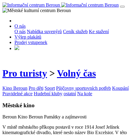
O nás
O nás
Nabídka suvenýrů
Ceník služeb
Ke stažení
Výlep plakátů
Prodej vstupenek
Pro turisty
>
Volný čas
Kino Beroun
Pro děti
Sport
Půjčovny sportovních potřeb
Koupání
Pravidelné akce
Hudební kluby
ostatní
Na kole
Městské kino
Beroun
Kino Beroun
Památky a zajímavosti
V místě městského příkopu postavil v roce 1914 Josef Jelínek
kinematografické divadlo, které neslo název Bio Excelsior. V této