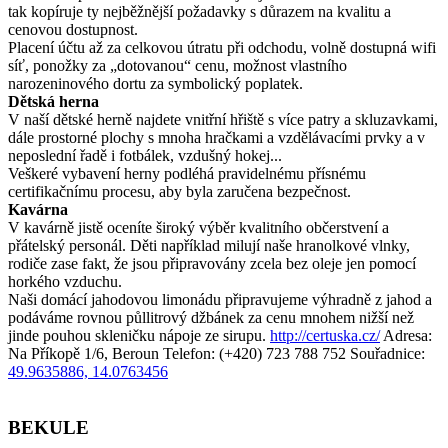
tak kopíruje ty nejběžnější požadavky s důrazem na kvalitu a
cenovou dostupnost.
Placení účtu až za celkovou útratu při odchodu, volně dostupná wifi
síť, ponožky za „dotovanou“ cenu, možnost vlastního
narozeninového dortu za symbolický poplatek.
Dětská herna
V naší dětské herně najdete vnitřní hřiště s více patry a skluzavkami,
dále prostorné plochy s mnoha hračkami a vzdělávacími prvky a v
neposlední řadě i fotbálek, vzdušný hokej...
Veškeré vybavení herny podléhá pravidelnému přísnému
certifikačnímu procesu, aby byla zaručena bezpečnost.
Kavárna
V kavárně jistě oceníte široký výběr kvalitního občerstvení a
přátelský personál. Děti například milují naše hranolkové vlnky,
rodiče zase fakt, že jsou připravovány zcela bez oleje jen pomocí
horkého vzduchu.
Naši domácí jahodovou limonádu připravujeme výhradně z jahod a
podáváme rovnou půllitrový džbánek za cenu mnohem nižší než
jinde pouhou skleničku nápoje ze sirupu.
http://certuska.cz/
Adresa:
Na Příkopě 1/6, Beroun
Telefon: (+420) 723 788 752
Souřadnice:
49.9635886, 14.0763456
BEKULE