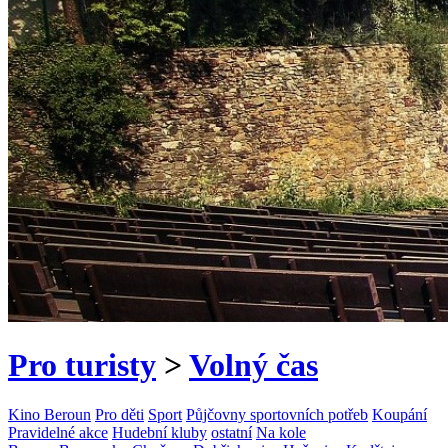
Pro turisty
>
Volný čas
Kino Beroun
Pro děti
Sport
Půjčovny sportovních potřeb
Koupání
Pravidelné akce
Hudební kluby
ostatní
Na kole