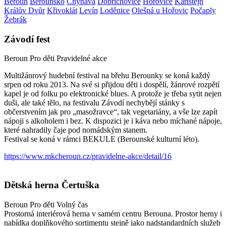
Beroun
Berounsko
Chyňava
Dobřichovice
Hořovice
Karlštejn
Králův Dvůr
Křivoklát
Levín
Loděnice
Olešná u Hořovic
Počaply
Žebrák
Závodí fest
Beroun
Pro děti
Pravidelné akce
Multižánrový hudební festival na břehu Berounky se koná každý
srpen od roku 2013. Na své si přijdou děti i dospělí, žánrové rozpětí
kapel je od folku po elektronické blues. A protože je třeba sytit nejen
duši, ale také tělo, na festivalu Závodí nechybějí stánky s
občerstvením jak pro „masožravce“, tak vegetariány, a vše lze zapít
nápoji s alkoholem i bez. K dispozici je i káva nebo míchané nápoje,
které nahradily čaje pod nomádským stanem.
Festival se koná v rámci BEKULE (Berounské kulturní léto).
https://www.mkcberoun.cz/pravidelne-akce/detail/16
Dětská herna Čertuška
Beroun
Pro děti
Volný čas
Prostorná interiérová herna v samém centru Berouna. Prostor herny i
nabídka doplňkového sortimentu stejně jako nadstandardních služeb