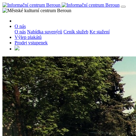
O nás
O nás
Nabídka suvenýrů
Ceník služeb
Ke stažení
Výlep plakátů
Prodej vstupenek