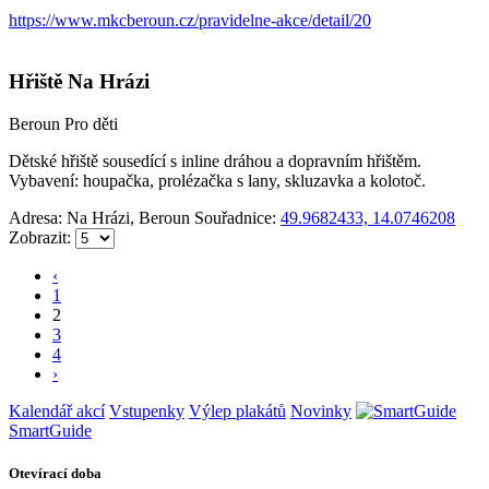
https://www.mkcberoun.cz/pravidelne-akce/detail/20
Hřiště Na Hrázi
Beroun
Pro děti
Dětské hřiště sousedící s inline dráhou a dopravním hřištěm.
Vybavení: houpačka, prolézačka s lany, skluzavka a kolotoč.
Adresa: Na Hrázi, Beroun
Souřadnice:
49.9682433, 14.0746208
Zobrazit:
‹
1
2
3
4
›
Kalendář akcí
Vstupenky
Výlep plakátů
Novinky
SmartGuide
Otevírací doba