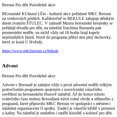
Beroun
Pro děti
Pravidelné akce
BErounské KUlturní LÉto - kulturní akce pořádané MKC Beroun
na venkovních pódiích. Každoročně se BEKULE zahajuje dětským
dnem zvaným ŠTULEC. V zahradě Muzea berounské keramiky se
pořádají divadla pro děti, na náměstí Joachima Barranda pak
promenádní neděle, na nichž vždy od 18 hodin hrají kapely
nejrůznějších žánrů. Nově do programu přibyl den plný dechovky,
který se koná U Hvězdy.
https://www.mkcberoun.cz/bekule
Advent
Beroun
Pro děti
Pravidelné akce
Advent v Berouně je zahájen vždy o první adventní neděli velkým
podvečerním programem spojeným s rozsvícením vánočního
osvětlení na berounském Husově náměstí. Až do konce tohoto
svátečního času mohou Berouňané trávit volné chvíle u některého z
programů, které připravilo MKC Beroun ve spolupráci s městem i
místními organizacemi či spolky. Tradicí je vánoční tržiště v prostoru
u kašny. Na náměstí je umístěno i umělé kluziště a kolotoč pro děti.