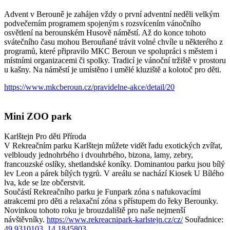
Advent v Berouně je zahájen vždy o první adventní neděli velkým
podvečerním programem spojeným s rozsvícením vánočního
osvětlení na berounském Husově náměstí. Až do konce tohoto
svátečního času mohou Berouňané trávit volné chvíle u některého z
programů, které připravilo MKC Beroun ve spolupráci s městem i
místními organizacemi či spolky. Tradicí je vánoční tržiště v prostoru
u kašny. Na náměstí je umístěno i umělé kluziště a kolotoč pro děti.
https://www.mkcberoun.cz/pravidelne-akce/detail/20
Mini ZOO park
Karlštejn
Pro děti
Příroda
V Rekreačním parku Karlštejn můžete vidět řadu exotických zvířat,
velbloudy jednohrbého i dvouhrbého, bizona, lamy, zebry,
francouzské oslíky, shetlandské koníky. Dominantou parku jsou bílý
lev Leon a párek bílých tygrů. V areálu se nachází Kiosek U Bílého
lva, kde se lze občerstvit.
Součástí Rekreačního parku je Funpark zóna s nafukovacími
atrakcemi pro děti a relaxační zóna s přístupem do řeky Berounky.
Novinkou tohoto roku je brouzdaliště pro naše nejmenší
návštěvníky.
https://www.rekreacnipark-karlstejn.cz/cz/
Souřadnice:
49.9310103, 14.1845803