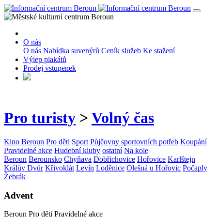
O nás
O nás
Nabídka suvenýrů
Ceník služeb
Ke stažení
Výlep plakátů
Prodej vstupenek
Pro turisty
>
Volný čas
Kino Beroun
Pro děti
Sport
Půjčovny sportovních potřeb
Koupání
Pravidelné akce
Hudební kluby
ostatní
Na kole
Beroun
Berounsko
Chyňava
Dobřichovice
Hořovice
Karlštejn
Králův Dvůr
Křivoklát
Levín
Loděnice
Olešná u Hořovic
Počaply
Žebrák
Advent
Beroun
Pro děti
Pravidelné akce