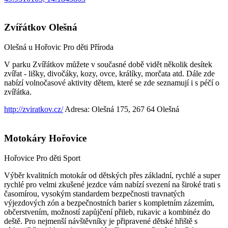
Zvířátkov Olešná
Olešná u Hořovic
Pro děti
Příroda
V parku Zvířátkov můžete v současné době vidět několik desítek
zvířat - lišky, divočáky, kozy, ovce, králíky, morčata atd. Dále zde
nabízí volnočasové aktivity dětem, které se zde seznamují i s péčí o
zvířátka.
http://zviratkov.cz/
Adresa: Olešná 175, 267 64 Olešná
Motokáry Hořovice
Hořovice
Pro děti
Sport
Výběr kvalitních motokár od dětských přes základní, rychlé a super
rychlé pro velmi zkušené jezdce vám nabízí svezení na široké trati s
časomírou, vysokým standardem bezpečnosti travnatých
výjezdových zón a bezpečnostních barier s kompletním zázemím,
občerstvením, možností zapůjčení přileb, rukavic a kombinéz do
deště. Pro nejmenší návštěvníky je připravené dětské hřiště s