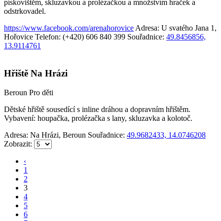
pískovištěm, skluzavkou a prolézačkou a množstvím hraček a
odstrkovadel.
https://www.facebook.com/arenahorovice
Adresa: U svatého Jana 1,
Hořovice
Telefon: (+420) 606 840 399
Souřadnice:
49.8456856,
13.9114761
Hřiště Na Hrázi
Beroun
Pro děti
Dětské hřiště sousedící s inline dráhou a dopravním hřištěm.
Vybavení: houpačka, prolézačka s lany, skluzavka a kolotoč.
Adresa: Na Hrázi, Beroun
Souřadnice:
49.9682433, 14.0746208
Zobrazit:
‹
1
2
3
4
5
6