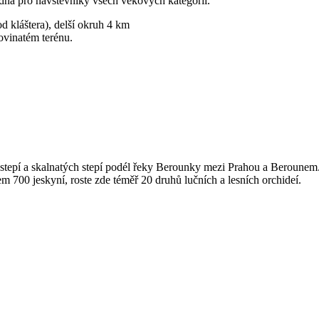
dná pro návštěvníky všech věkových kategorií.
 kláštera), delší okruh 4 km
ovinatém terénu.
sostepí a skalnatých stepí podél řeky Berounky mezi Prahou a Beroune
 700 jeskyní, roste zde téměř 20 druhů lučních a lesních orchideí.