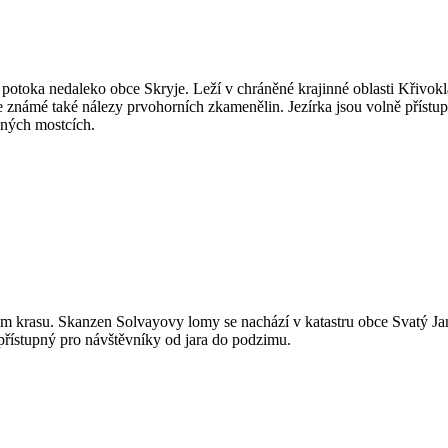
 potoka nedaleko obce Skryje. Leží v chráněné krajinné oblasti Křivok
je známé také nálezy prvohorních zkamenělin. Jezírka jsou volně přístup
ěných mostcích.
kém krasu. Skanzen Solvayovy lomy se nachází v katastru obce Svatý 
přístupný pro návštěvníky od jara do podzimu.