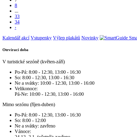
8
...
33
34
›
Kalendář akcí
Vstupenky
Výlep plakátů
Novinky
Sma
Otevírací doba
V turistické sezóně (květen-září)
Po-Pá: 8:00 - 12:30, 13:00 - 16:30
So: 8:00 - 12:30, 13:00 - 16:30
Ne a svátky: 10:00 - 12:30, 13:00 - 16:00
Velikonoce:
Pá-Ne: 10:00 - 12:30, 13:00 - 16:00
Mimo sezónu (říjen-duben)
Po-Pá: 8:00 - 12:30, 13:00 - 16:30
So: 8:00 - 12:00
Ne a svátky: zavřeno
Vánoce:
24.12.-2.1. (včetně): zavřeno