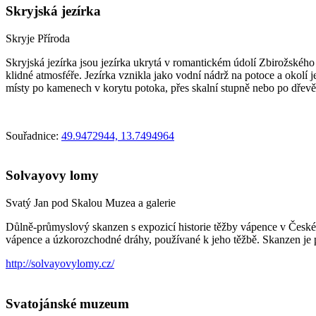
Skryjská jezírka
Skryje
Příroda
Skryjská jezírka jsou jezírka ukrytá v romantickém údolí Zbirožského
klidné atmosféře. Jezírka vznikla jako vodní nádrž na potoce a okolí 
místy po kamenech v korytu potoka, přes skalní stupně nebo po dřev
Souřadnice:
49.9472944, 13.7494964
Solvayovy lomy
Svatý Jan pod Skalou
Muzea a galerie
Důlně-průmyslový skanzen s expozicí historie těžby vápence v Čes
vápence a úzkorozchodné dráhy, používané k jeho těžbě. Skanzen je 
http://solvayovylomy.cz/
Svatojánské muzeum