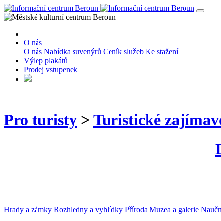
O nás
O nás
Nabídka suvenýrů
Ceník služeb
Ke stažení
Výlep plakátů
Prodej vstupenek
Pro turisty
>
Turistické zajímav
Hrady a zámky
Rozhledny a vyhlídky
Příroda
Muzea a galerie
Naučné