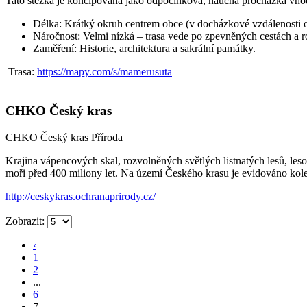
Tato stezka je koncipována jako odpočinková, naučná procházka vho
Délka: Krátký okruh centrem obce (v docházkové vzdálenosti od
Náročnost: Velmi nízká – trasa vede po zpevněných cestách a r
Zaměření: Historie, architektura a sakrální památky.
Trasa:
https://mapy.com/s/mamerusuta
CHKO Český kras
CHKO Český kras
Příroda
Krajina vápencových skal, rozvolněných světlých listnatých lesů, le
moři před 400 miliony let. Na území Českého krasu je evidováno kolem
http://ceskykras.ochranaprirody.cz/
Zobrazit:
‹
1
2
...
6
7