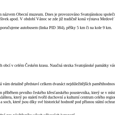
názvem Obecní muzeum. Dnes je provozováno Svatojánskou společností 
h výšivek apod. V období Vánoc se zde již tradičně koná výstava Medové 
oručujeme autobusem (linka PID 384), pěšky 5 km či na kole 9 km.
ch obcí v celém Českém krasu. Naučná stezka Svatojánské památky vás
 vám detailně představí celkem dvanáct nejdůležitějších pamětihodnost
m příběhem prvního českého křesťanského poustevníka, který se v místní 
láštera, který po staletí tvořil duchovní a kulturní centrum celého regio
 soch, které jsou díky své historické hodnotě pod přísnou státní ochra