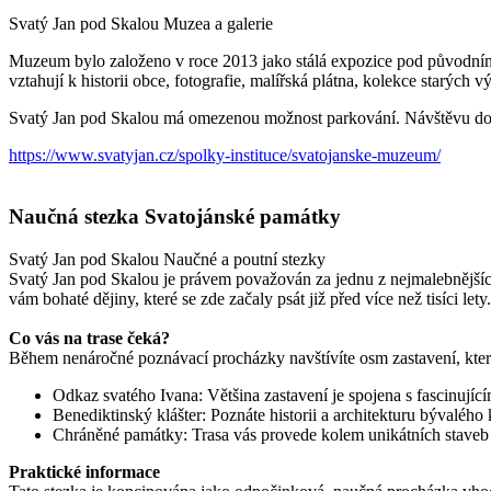
Svatý Jan pod Skalou
Muzea a galerie
Muzeum bylo založeno v roce 2013 jako stálá expozice pod původním 
vztahují k historii obce, fotografie, malířská plátna, kolekce starýc
Svatý Jan pod Skalou má omezenou možnost parkování. Návštěvu dop
https://www.svatyjan.cz/spolky-instituce/svatojanske-muzeum/
Naučná stezka Svatojánské památky
Svatý Jan pod Skalou
Naučné a poutní stezky
Svatý Jan pod Skalou je právem považován za jednu z nejmalebnější
vám bohaté dějiny, které se zde začaly psát již před více než tisíci lety.
Co vás na trase čeká?
Během nenáročné poznávací procházky navštívíte osm zastavení, která
Odkaz svatého Ivana: Většina zastavení je spojena s fascinující
Benediktinský klášter: Poznáte historii a architekturu bývalého k
Chráněné památky: Trasa vás provede kolem unikátních staveb a
Praktické informace