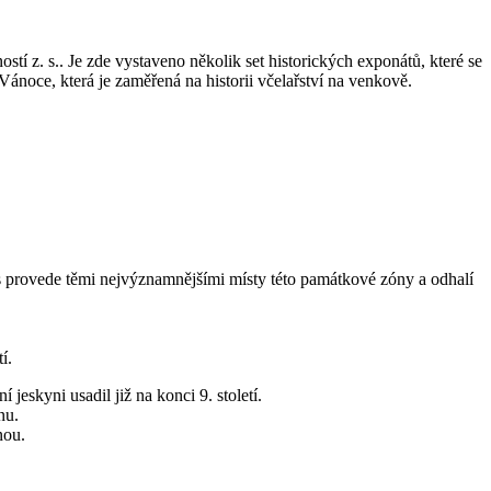
z. s.. Je zde vystaveno několik set historických exponátů, které se
Vánoce, která je zaměřená na historii včelařství na venkově.
 provede těmi nejvýznamnějšími místy této památkové zóny a odhalí
í.
jeskyni usadil již na konci 9. století.
nu.
nou.