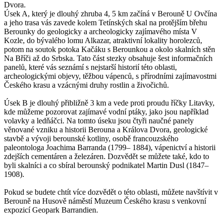
Dvora.
Úsek A, který je dlouhý zhruba 4, 5 km začíná v Berouně U Ovčína
a jeho trasa vás zavede kolem Tetínských skal na protějším břehu
Berounky do geologicky a archeologicky zajímavého místa V
Kozle, do bývalého lomu Alkazar, atraktivní lokality horolezců,
potom na soutok potoka Kačáku s Berounkou a okolo skalních stěn
Na Bříči až do Srbska. Tato část stezky obsahuje šest informačních
panelů, které vás seznámí s nejstarší historií této oblasti,
archeologickými objevy, těžbou vápenců, s přírodními zajímavostmi
Českého krasu a vzácnými druhy rostlin a živočichů.
Úsek B je dlouhý přibližně 3 km a vede proti proudu říčky Litavky,
kde můžeme pozorovat zajímavé vodní ptáky, jako jsou například
volavky a ledňáčci. Na tomto úseku jsou čtyři naučné panely
věnované vzniku a historii Berouna a Králova Dvora, geologické
stavbě a vývoji berounské kotliny, osobě francouzského
paleontologa Joachima Barranda (1799– 1884), vápenictví a historii
zdejších cementáren a železáren. Dozvědět se můžete také, kdo to
byli skalníci a co sbíral berounský podnikatel Martin Dusl (1847–
1908).
Pokud se budete chtít více dozvědět o této oblasti, můžete navštívit v
Berouně na Husově náměstí Muzeum Českého krasu s venkovní
expozicí Geopark Barrandien.