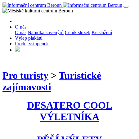
O nás
O nás
Nabídka suvenýrů
Ceník služeb
Ke stažení
Výlep plakátů
Prodej vstupenek
Pro turisty
>
Turistické
zajímavosti
DESATERO COOL
VÝLETNÍKA