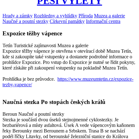
PĚŠÍ VÝLETY
Hrady a zámky
Rozhledny a vyhlídky
Příroda
Muzea a galerie
Naučné a poutní stezky
Církevní památky
Informační centra
Expozice těžby vápence
Tetín
Turistické zajímavosti
Muzea a galerie
Expozice těžby vápence je otevřena v otevírací době Muzea Tetín,
kde si zakoupíte také vstupenky a dostanete podrobné informace o
prohlídce Expozice. Pro vstup do Expozice je nutné se řídit pokyny,
které získáte při zakoupení vstupenky na pokladně Muzea Tetín.
Prohlídka je bez průvodce.
https://www.muzeumtetin.cz/expozice-
tezby-vapence/
Naučná stezka Po stopách českých králů
Beroun
Naučné a poutní stezky
Stezka je součástí dvou úseků stejnojmenné cyklostezky. Je
bezbariérová a místy asfaltová. Úsek A vede vápencovým kaňonem
řeky Berounky mezi Berounem a Srbskem. Trasa B se nachází
podél říčky Litavky, od berounské železniční stanice do Králova