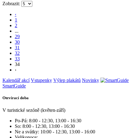
Zobrazit:
‹
1
2
...
29
30
31
32
33
34
›
Kalendář akcí
Vstupenky
Výlep plakátů
Novinky
SmartGuide
Otevírací doba
V turistické sezóně (květen-září)
Po-Pá: 8:00 - 12:30, 13:00 - 16:30
So: 8:00 - 12:30, 13:00 - 16:30
Ne a svátky: 10:00 - 12:30, 13:00 - 16:00
Velikonoce: