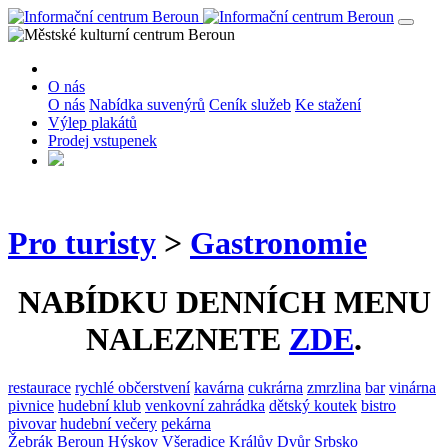
O nás
O nás
Nabídka suvenýrů
Ceník služeb
Ke stažení
Výlep plakátů
Prodej vstupenek
Pro turisty
>
Gastronomie
NABÍDKU DENNÍCH MENU
NALEZNETE
ZDE
.
restaurace
rychlé občerstvení
kavárna
cukrárna
zmrzlina
bar
vinárna
pivnice
hudební klub
venkovní zahrádka
dětský koutek
bistro
pivovar
hudební večery
pekárna
Žebrák
Beroun
Hýskov
Všeradice
Králův Dvůr
Srbsko