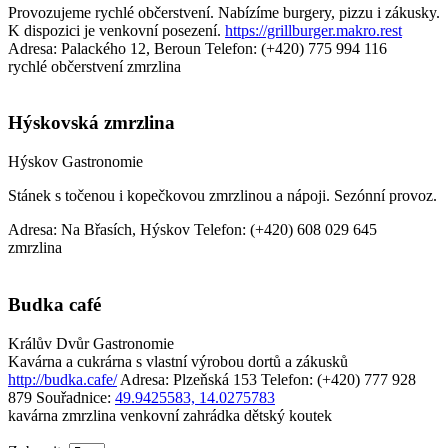
Provozujeme rychlé občerstvení. Nabízíme burgery, pizzu i zákusky.
K dispozici je venkovní posezení.
https://grillburger.makro.rest
Adresa: Palackého 12, Beroun
Telefon: (+420) 775 994 116
rychlé občerstvení
zmrzlina
Hýskovská zmrzlina
Hýskov
Gastronomie
Stánek s točenou i kopečkovou zmrzlinou a nápoji. Sezónní provoz.
Adresa: Na Břasích, Hýskov
Telefon: (+420) 608 029 645
zmrzlina
Budka café
Králův Dvůr
Gastronomie
Kavárna a cukrárna s vlastní výrobou dortů a zákusků
http://budka.cafe/
Adresa: Plzeňská 153
Telefon: (+420) 777 928
879
Souřadnice:
49.9425583, 14.0275783
kavárna
zmrzlina
venkovní zahrádka
dětský koutek