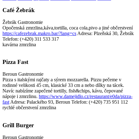
Café Žebrák
Žebrák
Gastronomie
Opočenská zmrzlina,káva,tortilla, coca cola,pivo a jiné občerstvení
https://cafezebrak.makro.bar/?lang=cs
Adresa: Plzeňská 30, Žebrák
Telefon: (+420) 311 533 317
kavárna
zmrzlina
Pizza Fast
Beroun
Gastronomie
Pizza s italskými rajčaty a sýrem mozzarella. Pizzu pečeme v
rodinné velikosti 45 cm, klasické 33 cm a nebo dílky na tácek.
Navíc nabízíme zapečené tortilly, fish&chips, kávu, čepované
nápoje i zmrzlinu.
https://www.damejidlo.cz/restaurant/e0da/pizza-
fast
Adresa: Palackého 93, Beroun
Telefon: (+420) 735 951 112
rychlé občerstvení
zmrzlina
Grill Burger
Beroun
Gastronomie