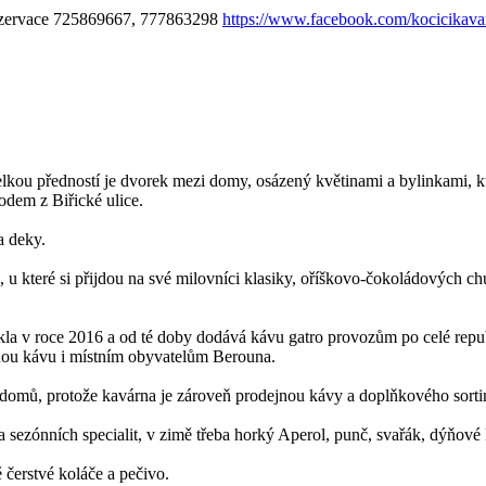
 rezervace 725869667, 777863298
https://www.facebook.com/kocicikava
elkou předností je dvorek mezi domy, osázený květinami a bylinkami, 
odem z Biřické ulice.
a deky.
u které si přijdou na své milovníci klasiky, oříškovo-čokoládových c
kla v roce 2016 a od té doby dodává kávu gatro provozům po celé rep
ženou kávu i místním obyvatelům Berouna.
u domů, protože kavárna je zároveň prodejnou kávy a doplňkového sort
sezónních specialit, v zimě třeba horký Aperol, punč, svařák, dýňové l
 čerstvé koláče a pečivo.