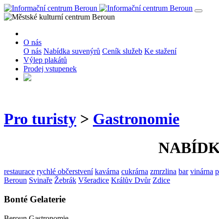
O nás
O nás
Nabídka suvenýrů
Ceník služeb
Ke stažení
Výlep plakátů
Prodej vstupenek
Pro turisty
>
Gastronomie
NABÍD
restaurace
rychlé občerstvení
kavárna
cukrárna
zmrzlina
bar
vinárna
p
Beroun
Svinaře
Žebrák
Všeradice
Králův Dvůr
Zdice
Bonté Gelaterie
Beroun
Gastronomie