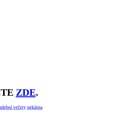
ETE
ZDE
.
udební večery
pekárna