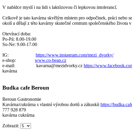
V nabídce myslí i na lidi s laktózovou či lepkovou intolerancí.
Celkově je tato kavárna skvělým místem pro odpočinek, práci nebo setkán
okolí a dělají z této kavárny skutečné centrum společenského života 
Otevírací doba:
Po-Pá: 8.00-19.00
So-Ne: 9.00-17.00
IG:
https://www.instagram.com/mezi_dvorky/
e-shop:
www.co-bean.cz
e-mail: kavarna@mezidvorky.cz
https://www.facebook.c
kavárna
Budka cafe Beroun
Beroun
Gastronomie
Kavárna/cukrárna s vlastní výrobou dortů a zákusků
https://budk
777 928 879
kavárna
cukrárna
Zobrazit: