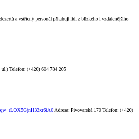
ezertů a vstřícný personál přitahují lidi z blízkého i vzdálenějšího
ul.)
Telefon: (+420) 604 784 205
Zqw_rLQX5GjnH33xr6iA0
Adresa: Pivovarská 170
Telefon: (+420)