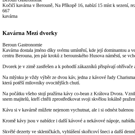
Kočičí kavárna v Berouně, Na Příkopě 16, nabízí 15 míst k sezení,
667
kavárna
Kavárna Mezi dvorky
Beroun
Gastronomie
Kavárna dostala jméno díky svému umístění, kde její dominantou a v
centru Berouna, jen pár kroků z berounského Husova náměstí, se vch
Dvorek je v zimě zastřešen a k pohodlí zákazníků přispívají ohřívače 
Na mlýnku je vždy výběr ze dvou káv, jedna z kávové řady Charisma, 
která potěší milovníky ovocitějších chutí.
Na počátku všeho stojí pražírna kávy co-bean z Králova Dvora. Vzni
snem majitelů, kteří chtěli zprostředkovat svoji skvělou lokálně pra
Kávu si v kavárně můžete nejenom vychutnat, ale i si odnést baleno
Kromě kávy jsou v nabídce i další kávové a nekávové nápoje, nabídka 
Skvělé dezerty ve skleničkách, vyhlášení skořicoví šneci a další denně