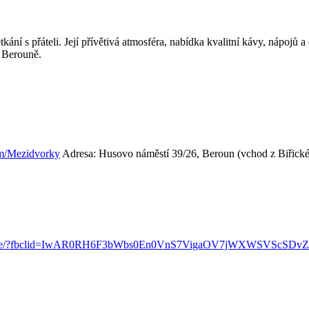
í s přáteli. Její přívětivá atmosféra, nabídka kvalitní kávy, nápojů a d
v Berouně.
om/Mezidvorky
Adresa: Husovo náměstí 39/26, Beroun (vchod z Biřické 
a.cafe/?fbclid=IwAR0RH6F3bWbs0En0VnS7VigaOV7jWXWSVScSDv