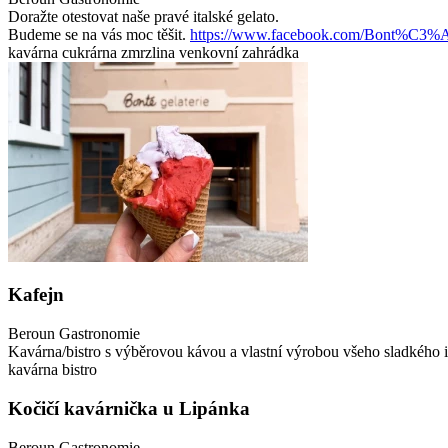
Doražte otestovat naše pravé italské gelato.
Budeme se na vás moc těšit.
https://www.facebook.com/Bont%C3%A
kavárna
cukrárna
zmrzlina
venkovní zahrádka
Kafejn
Beroun
Gastronomie
Kavárna/bistro s výběrovou kávou a vlastní výrobou všeho sladkého 
kavárna
bistro
Kočičí kavárnička u Lipánka
Beroun
Gastronomie