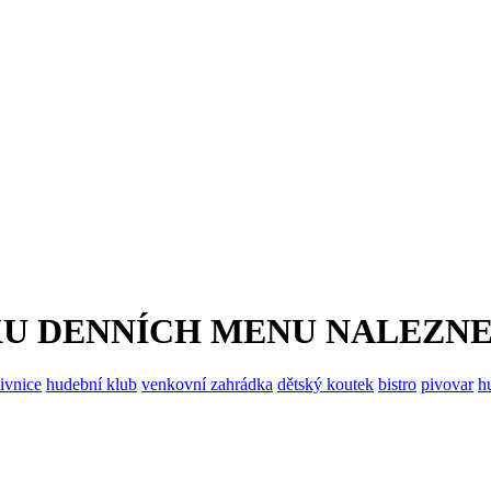
KU DENNÍCH MENU NALEZN
ivnice
hudební klub
venkovní zahrádka
dětský koutek
bistro
pivovar
h