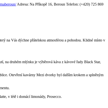
rnaberoun/
Adresa: Na Příkopě 16, Beroun
Telefon: (+420) 725 869
který na Vás dýchne přátelskou atmosférou a pohodou. Klidné místo v
hutí, na druhém mlýnku je výběrová káva z kávové řady Black Star,
ublice. Otevření kavárny Mezi dvorky byl dalším krokem a splněným
imentu.
atte, v létě i domácí limonády, Prosecco.