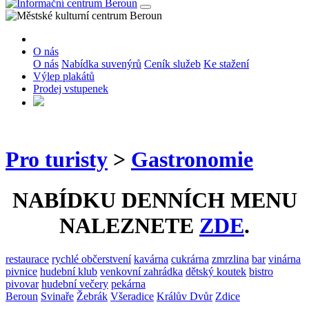
O nás
O nás
Nabídka suvenýrů
Ceník služeb
Ke stažení
Výlep plakátů
Prodej vstupenek
Pro turisty
>
Gastronomie
NABÍDKU DENNÍCH MENU
NALEZNETE
ZDE
.
restaurace
rychlé občerstvení
kavárna
cukrárna
zmrzlina
bar
vinárna
pivnice
hudební klub
venkovní zahrádka
dětský koutek
bistro
pivovar
hudební večery
pekárna
Beroun
Svinaře
Žebrák
Všeradice
Králův Dvůr
Zdice