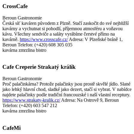
CrossCafe
Beroun
Gastronomie
Česká síť kaváren původem z Plzně. Stačí zaskočit do své nejbližší
kavárny a vychutnat si pohodlí, příjemnou atmosféru a voňavou
kávu. Všechny sendviče a saláty vyrábíme čerstvé přímo na
kavárně.
https://www.crosscafe.cz/
Adresa: V Plzeňské bráně 1,
Beroun
Telefon: (+420) 608 305 035
kavárna
zmrzlina
bistro
Cafe Creperie Strakatý králík
Beroun
Gastronomie
Proč palačinkárna? Protože palačinky jsou prostě skvělé jídlo. Slané
jako lehký hlavní chod, sladké jako dezert, stačí si vybrat. V nabídce
najdete palačinky podle tradiční francouzské i naší vlastní receptury.
https://www.strakaty-kralik.cz/
Adresa: Na Ostrově 9, Beroun
Telefon: (+420) 603 547 212
kavárna
zmrzlina
bistro
CafeMi