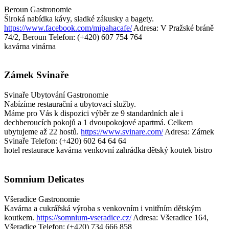
Beroun
Gastronomie
Široká nabídka kávy, sladké zákusky a bagety.
https://www.facebook.com/mipahacafe/
Adresa: V Pražské bráně
74/2, Beroun
Telefon: (+420) 607 754 764
kavárna
vinárna
Zámek Svinaře
Svinaře
Ubytování
Gastronomie
Nabízíme restaurační a ubytovací služby.
Máme pro Vás k dispozici výběr ze 9 standardních ale i
dechberoucích pokojů a 1 dvoupokojové apartmá. Celkem
ubytujeme až 22 hostů.
https://www.svinare.com/
Adresa: Zámek
Svinaře
Telefon: (+420) 602 64 64 64
hotel
restaurace
kavárna
venkovní zahrádka
dětský koutek
bistro
Somnium Delicates
Všeradice
Gastronomie
Kavárna a cukrářská výroba s venkovním i vnitřním dětským
koutkem.
https://somnium-vseradice.cz/
Adresa: Všeradice 164,
Všeradice
Telefon: (+420) 734 666 858