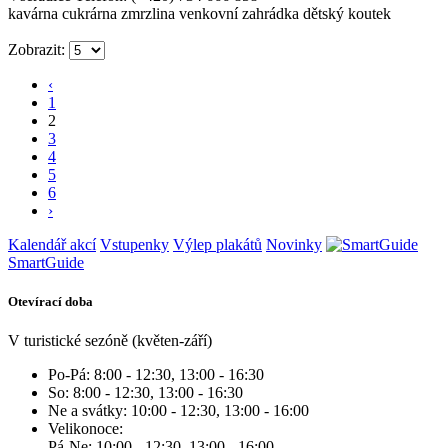
kavárna
cukrárna
zmrzlina
venkovní zahrádka
dětský koutek
Zobrazit:
‹
1
2
3
4
5
6
›
Kalendář akcí
Vstupenky
Výlep plakátů
Novinky
SmartGuide
Otevírací doba
V turistické sezóně (květen-září)
Po-Pá: 8:00 - 12:30, 13:00 - 16:30
So: 8:00 - 12:30, 13:00 - 16:30
Ne a svátky: 10:00 - 12:30, 13:00 - 16:00
Velikonoce:
Pá-Ne: 10:00 - 12:30, 13:00 - 16:00