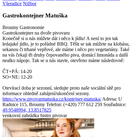
Všeradice
Nižbor
Gastrokontejner Matuška
Broumy
Gastronomie
Gastrokontejner na dvoře pivovaru
Konečně si u nás můžete dát i něco k jídlu! A není to jen tak
ledajaké jídlo, je to pořádné BBQ. Těšit se tak můžete na klobásu,
sekanou či trhané vepřové, ale máme i něco pro vegetariány. Také
na vás čekají tři druhy čepovaného piva, domácí limonáda a další
nealko nápoje. Tak se u nás stavte, otevřeno máme následovně:
ČT+PÁ: 14-20
SO+NE: 12-20
Otevírací doba je sezonní, sledujte proto naše sociální sítě pro
informace ohledně zahájení/ukončení sezony.
https://www.pivovarmatuska.cz/kontejner-matuska/
Adresa: U
Radnice 115, Broumy
Telefon: (+420) 777 612 259
Souřadnice:
49.9548994, 13.8517825
venkovní zahrádka
bistro
pivovar