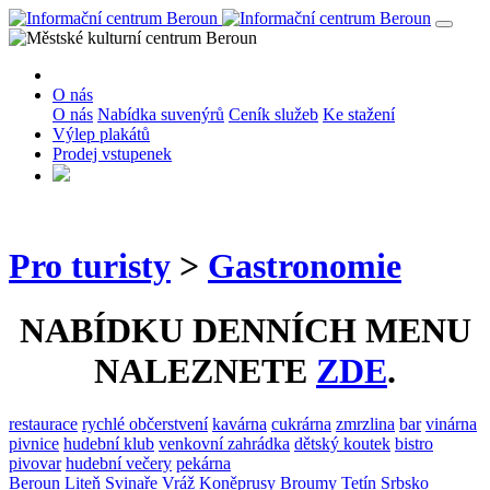
O nás
O nás
Nabídka suvenýrů
Ceník služeb
Ke stažení
Výlep plakátů
Prodej vstupenek
Pro turisty
>
Gastronomie
NABÍDKU DENNÍCH MENU
NALEZNETE
ZDE
.
restaurace
rychlé občerstvení
kavárna
cukrárna
zmrzlina
bar
vinárna
pivnice
hudební klub
venkovní zahrádka
dětský koutek
bistro
pivovar
hudební večery
pekárna
Beroun
Liteň
Svinaře
Vráž
Koněprusy
Broumy
Tetín
Srbsko