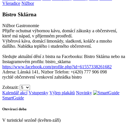
Všeradice
Nižbor
Bistro Sklárna
Nižbor
Gastronomie
Přijďte ochutnat výbornou kávu, domácí zákusky a občerstvení,
které má nápad, v příjemném prostředí.
Výběrová káva, domácí limonády, sladkosti, koláče a mnoho
dalšího. Nabídka teplého i studeného občerstvení.
Sledujte aktuální dění z bistra na Facebooku: Bistro Sklárna nebo na
Instagramovém profilu: bistro_sklarna
https://www.facebook.com/profile.php?id=61557338261682
Adresa: Lánská 141, Nizbor
Telefon: +(420) 777 906 098
rychlé občerstvení
venkovní zahrádka
bistro
Zobrazit:
Kalendář akcí
Vstupenky
Výlep plakátů
Novinky
SmartGuide
Otevírací doba
V turistické sezóně (květen-září)