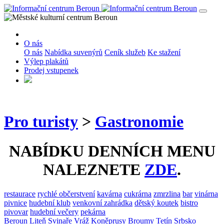
O nás
O nás
Nabídka suvenýrů
Ceník služeb
Ke stažení
Výlep plakátů
Prodej vstupenek
Pro turisty
>
Gastronomie
NABÍDKU DENNÍCH MENU
NALEZNETE
ZDE
.
restaurace
rychlé občerstvení
kavárna
cukrárna
zmrzlina
bar
vinárna
pivnice
hudební klub
venkovní zahrádka
dětský koutek
bistro
pivovar
hudební večery
pekárna
Beroun
Liteň
Svinaře
Vráž
Koněprusy
Broumy
Tetín
Srbsko