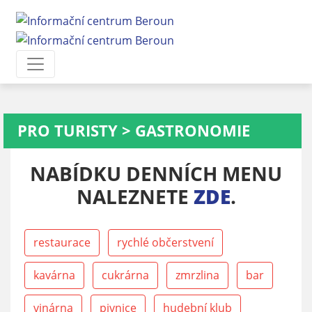
PRO TURISTY
>
GASTRONOMIE
NABÍDKU DENNÍCH MENU
NALEZNETE
ZDE
.
restaurace
rychlé občerstvení
kavárna
cukrárna
zmrzlina
bar
vinárna
pivnice
hudební klub