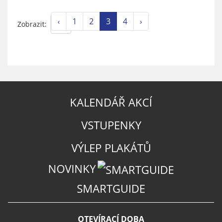
‹
1
2
3
4
›
Zobrazit:
KALENDÁŘ AKCÍ
VSTUPENKY
VÝLEP PLAKÁTŮ
NOVINKY
SMARTGUIDE
OTEVÍRACÍ DOBA