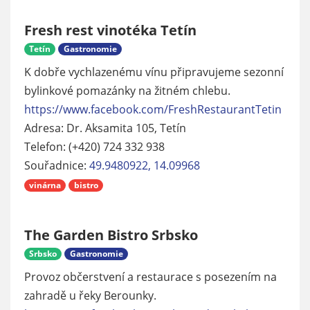
Fresh rest vinotéka Tetín
Tetín
Gastronomie
K dobře vychlazenému vínu připravujeme sezonní
bylinkové pomazánky na žitném chlebu.
https://www.facebook.com/FreshRestaurantTetin
Adresa: Dr. Aksamita 105, Tetín
Telefon: (+420) 724 332 938
Souřadnice:
49.9480922, 14.09968
vinárna
bistro
The Garden Bistro Srbsko
Srbsko
Gastronomie
Provoz občerstvení a restaurace s posezením na
zahradě u řeky Berounky.