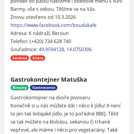
pondělí do pátku nabízíme i obědové menu s vůní
Barmy, vše s sebou. Těšíme se na Vás.
Znovu otevřeno od 10.3.2026
https://www.facebook.com/boudakafe
Adresa: K nádraží, Beroun
Telefon: (+420) 734 628 740
Souřadnice:
49.9594128, 14.0750306
kavárna
bistro
Gastrokontejner Matuška
Broumy
Gastronomie
Gastrokontejner na dvoře pivovaru
Konečně si u nás můžete dát i něco k jídlu! A není
to jen tak ledajaké jídlo, je to pořádné BBQ. Těšit
se tak můžete na klobásu, sekanou či trhané
vepřové, ale máme i něco pro vegetariány. Také