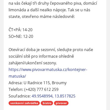
na vás čekají tři druhy čepovaného piva, domácí
limonáda a další nealko nápoje. Tak se u nás
stavte, otevřeno máme následovně:
ČT+PÁ: 14-20
SO+NE: 12-20
Otevírací doba je sezonní, sledujte proto naše
sociální sítě pro informace ohledně
zahájení/ukončení sezony.
https://www.pivovarmatuska.cz/kontejner-
matuska/
Adresa: U Radnice 115, Broumy
Telefon: (+420) 777 612 259
Souřadnice:
49.9548994, 13.8517825
venkovní zahrádka
bistro
pivovar