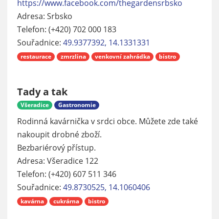
https://www.facebook.com/thegardensrbsko
Adresa: Srbsko
Telefon: (+420) 702 000 183
Souřadnice:
49.9377392, 14.1331331
restaurace
zmrzlina
venkovní zahrádka
bistro
Tady a tak
Všeradice
Gastronomie
Rodinná kavárnička v srdci obce. Můžete zde také
nakoupit drobné zboží.
Bezbariérový přístup.
Adresa: Všeradice 122
Telefon: (+420) 607 511 346
Souřadnice:
49.8730525, 14.1060406
kavárna
cukrárna
bistro