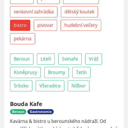
venkovní zahrádka
dětský koutek
bistro
pivovar
hudební večery
pekárna
Beroun
Liteň
Svinaře
Vráž
Koněprusy
Broumy
Tetín
Srbsko
Všeradice
Nižbor
Bouda Kafe
Beroun
Gastronomie
Kavárna & bistro u berounského nádraží. Od