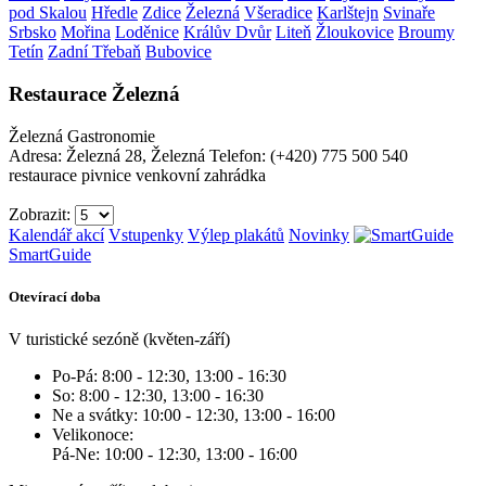
pod Skalou
Hředle
Zdice
Železná
Všeradice
Karlštejn
Svinaře
Srbsko
Mořina
Loděnice
Králův Dvůr
Liteň
Žloukovice
Broumy
Tetín
Zadní Třebaň
Bubovice
Restaurace Železná
Železná
Gastronomie
Adresa: Železná 28, Železná
Telefon: (+420) 775 500 540
restaurace
pivnice
venkovní zahrádka
Zobrazit:
Kalendář akcí
Vstupenky
Výlep plakátů
Novinky
SmartGuide
Otevírací doba
V turistické sezóně (květen-září)
Po-Pá: 8:00 - 12:30, 13:00 - 16:30
So: 8:00 - 12:30, 13:00 - 16:30
Ne a svátky: 10:00 - 12:30, 13:00 - 16:00
Velikonoce:
Pá-Ne: 10:00 - 12:30, 13:00 - 16:00