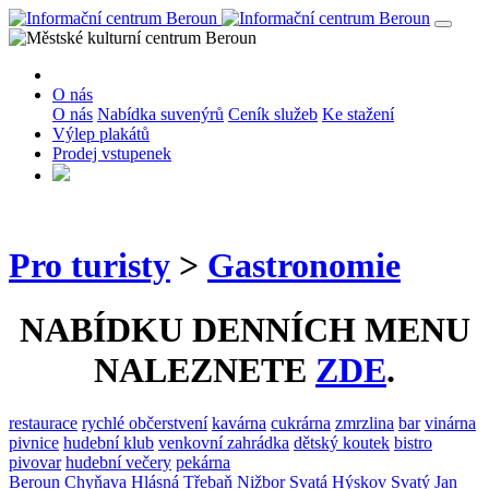
O nás
O nás
Nabídka suvenýrů
Ceník služeb
Ke stažení
Výlep plakátů
Prodej vstupenek
Pro turisty
>
Gastronomie
NABÍDKU DENNÍCH MENU
NALEZNETE
ZDE
.
restaurace
rychlé občerstvení
kavárna
cukrárna
zmrzlina
bar
vinárna
pivnice
hudební klub
venkovní zahrádka
dětský koutek
bistro
pivovar
hudební večery
pekárna
Beroun
Chyňava
Hlásná Třebaň
Nižbor
Svatá
Hýskov
Svatý Jan