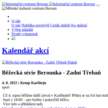
O nás
O nás
Nabídka suvenýrů
Ceník služeb
Ke stažení
Výlep plakátů
Prodej vstupenek
Kalendář akcí
Plakát
Běžecká série Berounka - Zadní Třebaň
4. 8. 2025 | Kemp Karlštejn
sport
Už 4. srpna běžíme další závod v Karlštejně! Přidej se na 9,6 km trai
Start v 18:00 – pro hobby i pokročilé běžce.
Více info a přihlášení tady