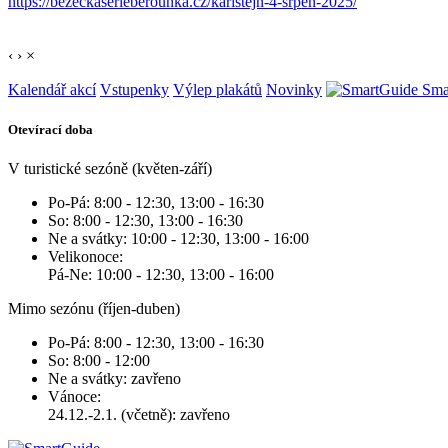
https://bezeckaserieberounka.cz/karlstejn-4-srpen-2025/
‹
›
×
Kalendář akcí
Vstupenky
Výlep plakátů
Novinky
Sma
Otevírací doba
V turistické sezóně (květen-září)
Po-Pá: 8:00 - 12:30, 13:00 - 16:30
So: 8:00 - 12:30, 13:00 - 16:30
Ne a svátky: 10:00 - 12:30, 13:00 - 16:00
Velikonoce:
Pá-Ne: 10:00 - 12:30, 13:00 - 16:00
Mimo sezónu (říjen-duben)
Po-Pá: 8:00 - 12:30, 13:00 - 16:30
So: 8:00 - 12:00
Ne a svátky: zavřeno
Vánoce:
24.12.-2.1. (včetně): zavřeno