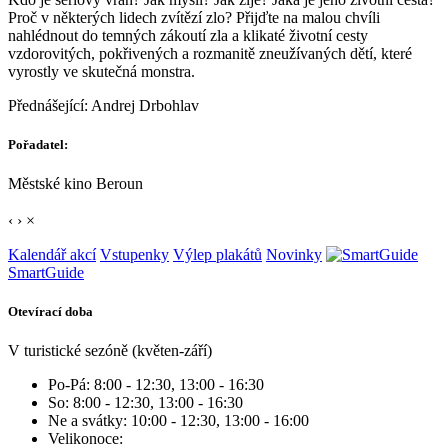
Proč v některých lidech zvítězí zlo? Přijďte na malou chvíli
nahlédnout do temných zákoutí zla a klikaté životní cesty
vzdorovitých, pokřivených a rozmanitě zneužívaných dětí, které
vyrostly ve skutečná monstra.
Přednášející: Andrej Drbohlav
Pořadatel:
Městské kino Beroun
‹
›
×
Kalendář akcí
Vstupenky
Výlep plakátů
Novinky
SmartGuide
Otevírací doba
V turistické sezóně (květen-září)
Po-Pá: 8:00 - 12:30, 13:00 - 16:30
So: 8:00 - 12:30, 13:00 - 16:30
Ne a svátky: 10:00 - 12:30, 13:00 - 16:00
Velikonoce: