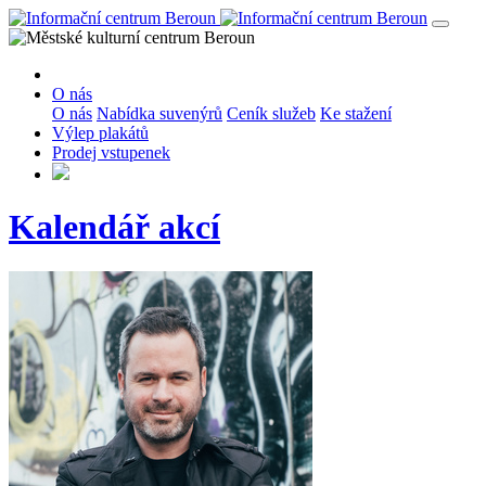
O nás
O nás
Nabídka suvenýrů
Ceník služeb
Ke stažení
Výlep plakátů
Prodej vstupenek
Kalendář akcí