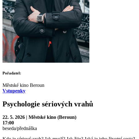
Pořadatel:
Městské kino Beroun
Vstupenky
Psychologie sériových vrahů
22. 5. 2026 | Městské kino (Beroun)
17:00
beseda/přednáška
Kdo je sériový vrah? Jak myslí? Jak žije? Jaká je jeho životní cesta?