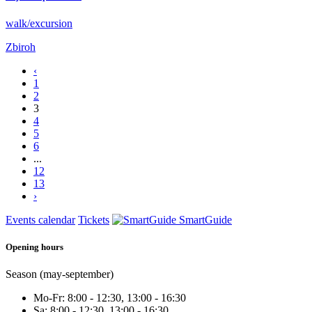
walk/excursion
Zbiroh
‹
1
2
3
4
5
6
...
12
13
›
Events calendar
Tickets
SmartGuide
Opening hours
Season (may-september)
Mo-Fr: 8:00 - 12:30, 13:00 - 16:30
Sa: 8:00 - 12:30, 13:00 - 16:30